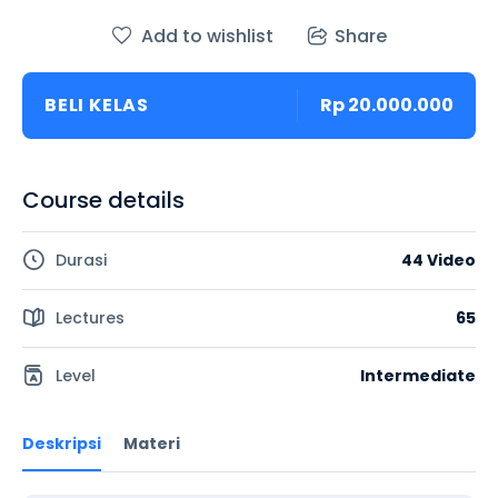
Add to wishlist
Share
BELI KELAS
Rp 20.000.000
Course details
Durasi
44 Video
Lectures
65
Level
Intermediate
Deskripsi
Materi