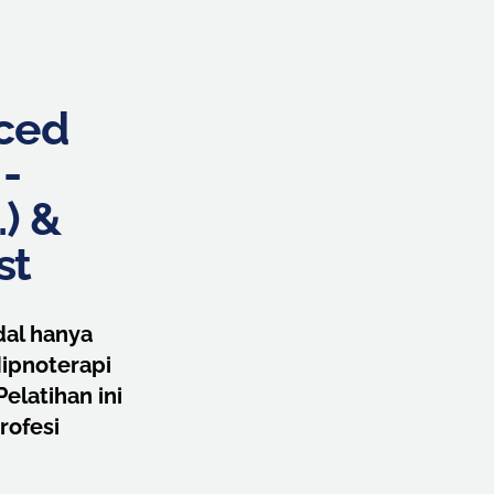
ced
-
.) &
st
dal hanya
Hipnoterapi
elatihan ini
rofesi