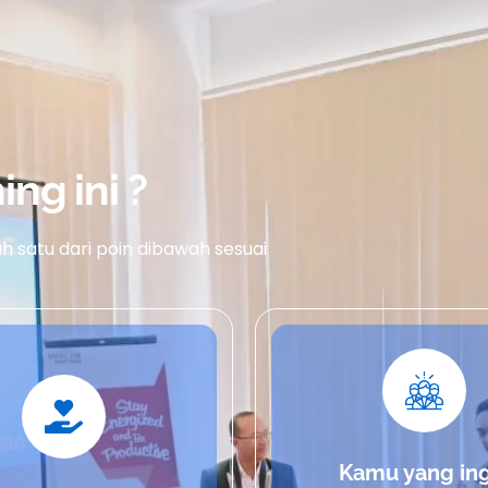
ing ini ?
ah satu dari poin dibawah sesuai
Kamu yang ing