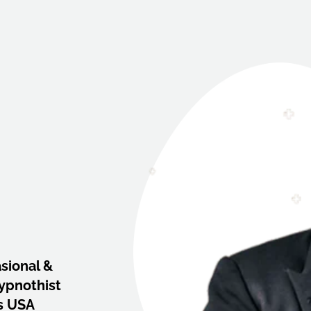
sional &
ypnothist
ts USA