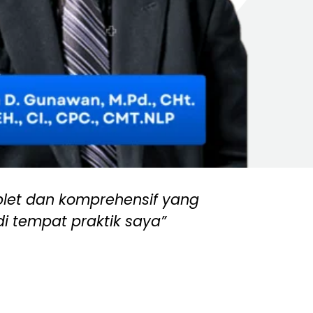
plet dan komprehensif yang
“Pak I
di tempat praktik saya”